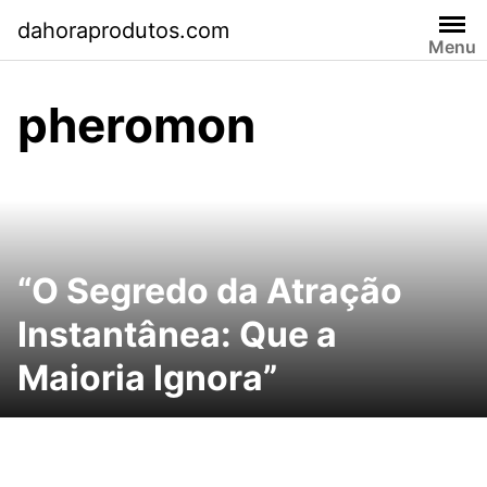
Pular
dahoraprodutos.com
para
Menu
o
conteúdo
pheromon
“O Segredo da Atração
Instantânea: Que a
Maioria Ignora”