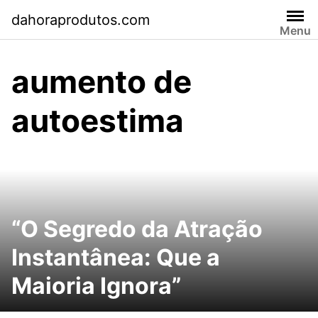
Pular
dahoraprodutos.com
para
Menu
o
conteúdo
aumento de
autoestima
“O Segredo da Atração
Instantânea: Que a
Maioria Ignora”